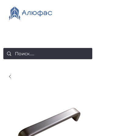
salealufas@gmail.com
+375 (29) 558 88 20