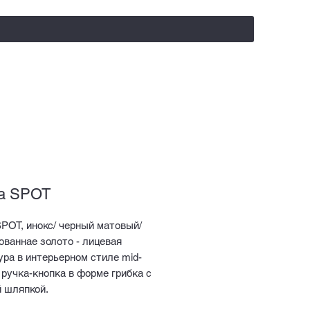
salealufas@gmail.com
+375 (29) 558 88 20
а SPOT
POT, инокс/ черный матовый/
ваннае золото - лицевая
ра в интерьерном стиле mid-
, ручка-кнопка в форме грибка с
й шляпкой.