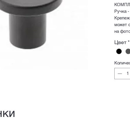
КОМПЛ
Ручка -
Крепежн
может о
на фото
Цвет
*
Количе
нки