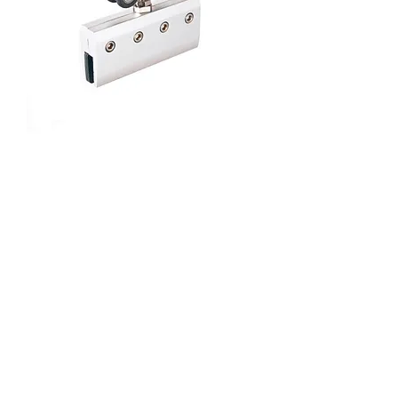
Верхнеопорная система
FlyGlass
Новинка