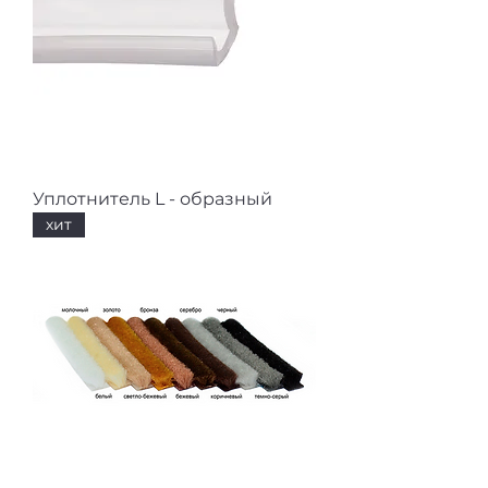
Уплотнитель L - образный
хит