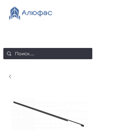
salealufas@gmail.com
+375 (29) 558 88 20