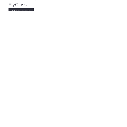
FlyGlass
Новинка
Профиль для кухонных баз
Gola L-образный
Новинка