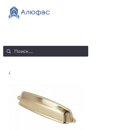
salealufas@gmail.com
+375 (29) 558 88 20