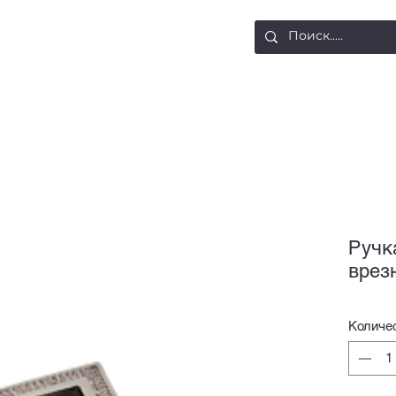
ости
Доставка и оплата
Контакты
Ручк
врез
Количе