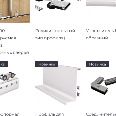
рый просмотр
Быстрый просмотр
Быстрый про
00
Ролики (открытый
Уплотнитель L
ируемая
тип профиля)
образный
а
ижных дверей
ка
Новинка
Новинка
рый просмотр
Быстрый просмотр
Быстрый про
еопорная
Профиль для
Соединитель