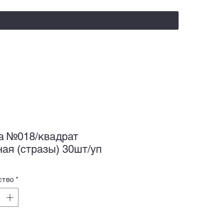
salealufas@gmail.com
+375 (29) 558 88 20
а №018/квадрат
ная (стразы) 30шт/уп
ство
*