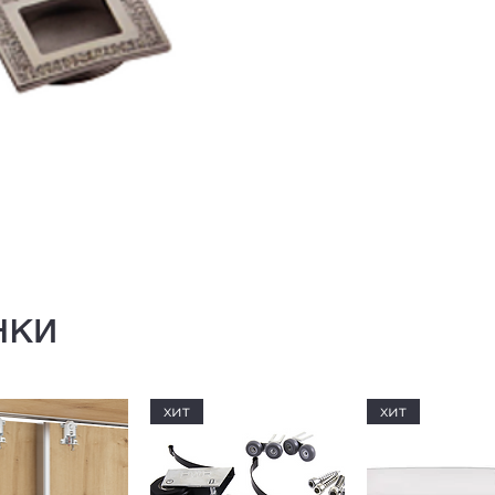
нки
хит
хит