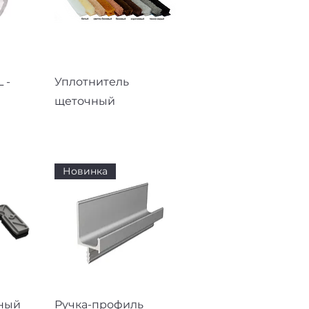
смотр
Быстрый просмотр
 -
Уплотнитель
щеточный
Новинка
смотр
Быстрый просмотр
ный
Ручка-профиль