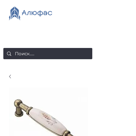
salealufas@gmail.com
+375 (29) 558 88 20