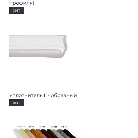
профиля)
хит
Уплотнитель L - образный
хит