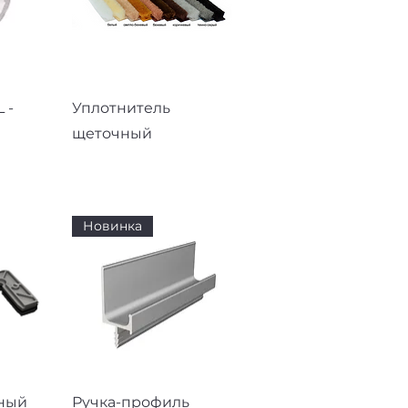
смотр
Быстрый просмотр
 -
Уплотнитель
щеточный
Новинка
смотр
Быстрый просмотр
ный
Ручка-профиль