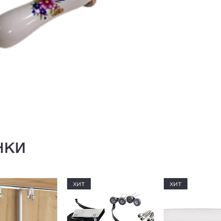
нки
хит
хит