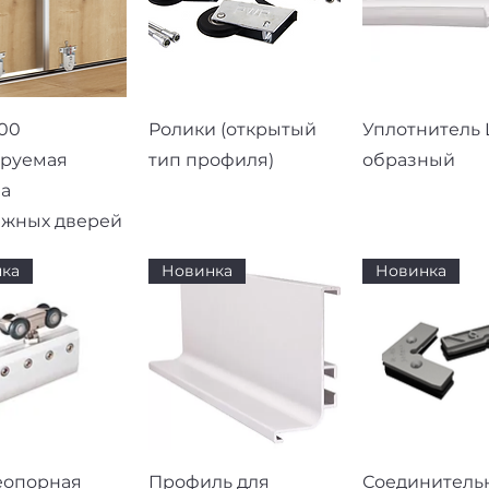
рый просмотр
Быстрый просмотр
Быстрый про
00
Ролики (открытый
Уплотнитель L
ируемая
тип профиля)
образный
а
ижных дверей
ка
Новинка
Новинка
рый просмотр
Быстрый просмотр
Быстрый про
еопорная
Профиль для
Соединитель