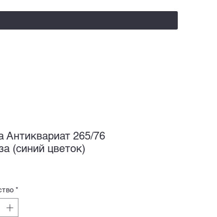
salealufas@gmail.com
+375 (29) 558 88 20
а Антиквариат 265/76
за (синий цветок)
ство
*