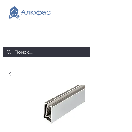
salealufas@gmail.com
+375 (29) 558 88 20