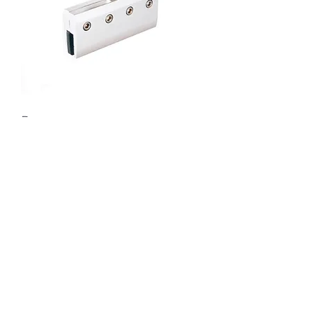
Верхнеопорная система
FlyGlass
Новинка