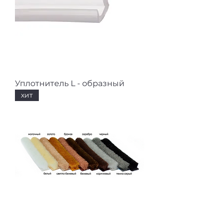
Уплотнитель L - образный
хит