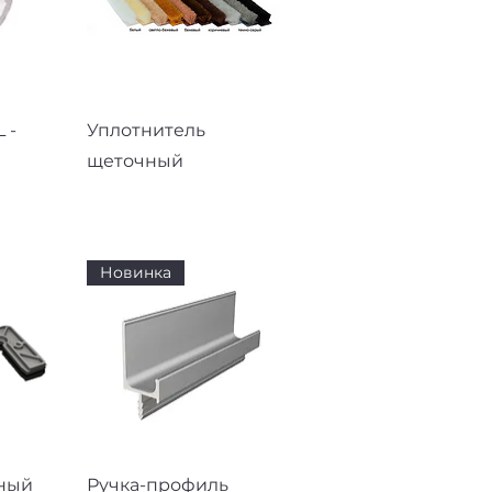
смотр
Быстрый просмотр
 -
Уплотнитель
щеточный
Новинка
смотр
Быстрый просмотр
ный
Ручка-профиль