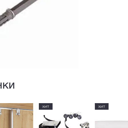
нки
хит
хит