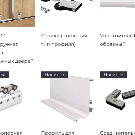
рый просмотр
Быстрый просмотр
Быстрый про
00
Ролики (открытый
Уплотнитель L
ируемая
тип профиля)
образный
а
ижных дверей
ка
Новинка
Новинка
рый просмотр
Быстрый просмотр
Быстрый про
еопорная
Профиль для
Соединитель