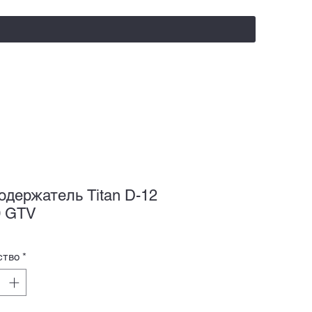
salealufas@gmail.com
+375 (29) 558 88 20
одержатель Titan D-12
0 GTV
ство
*