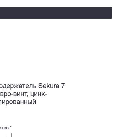
salealufas@gmail.com
+375 (29) 558 88 20
одержатель Sekura 7
вро-винт, цинк-
лированный
ство
*