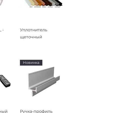
смотр
Быстрый просмотр
 -
Уплотнитель
щеточный
Новинка
смотр
Быстрый просмотр
ный
Ручка-профиль