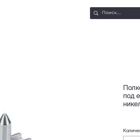
ости
Доставка и оплата
Контакты
Полк
под е
нике
Количе