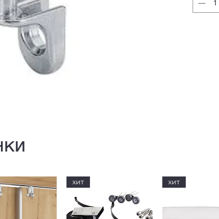
нки
хит
хит