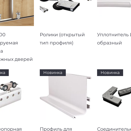
рый просмотр
Быстрый просмотр
Быстрый про
00
Ролики (открытый
Уплотнитель L
ируемая
тип профиля)
образный
а
ижных дверей
ка
Новинка
Новинка
рый просмотр
Быстрый просмотр
Быстрый про
еопорная
Профиль для
Соединитель