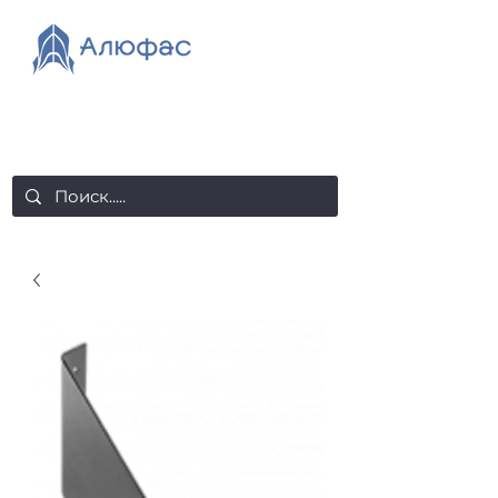
salealufas@gmail.com
+375 (29) 558 88 20