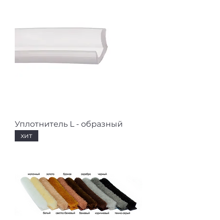
Уплотнитель L - образный
хит