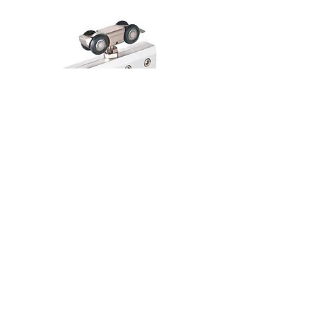
Верхнеопорная система
FlyGlass
Новинка