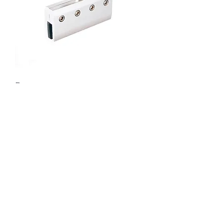
Верхнеопорная система
FlyGlass
Новинка