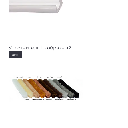
Уплотнитель L - образный
хит