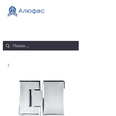
salealufas@gmail.com
+375 (29) 558 88 20