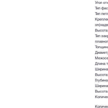
Угол от
Тип фа
Тип пет
Креплен
on(над
Высота 
Тип зак
плавно
Толщин
Диамет
Межосе
Длина т
Ширина
Высота
Глубина
Ширина
Высота
Количес
Количе