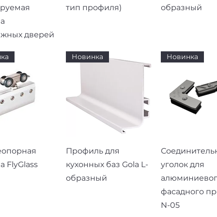
ируемая
тип профиля)
образный
а
ижных дверей
ка
Новинка
Новинка
рый просмотр
Быстрый просмотр
Быстрый про
еопорная
Профиль для
Соединитель
а FlyGlass
кухонных баз Gola L-
уголок для
образный
алюминиево
фасадного п
N-05