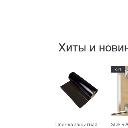
Хиты и нови
хит
Быстрый просмотр
Быст
Пленка защитная
SDS 92