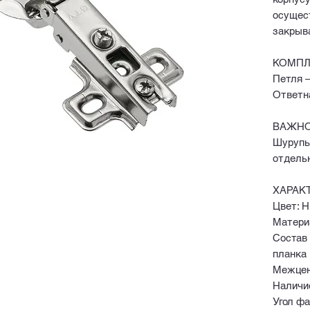
осущес
закрыв
КОМПЛ
Петля –
Ответна
ВАЖНО
Шурупы
отдель
ХАРАК
Цвет: 
Матери
Состав 
планка
Межцен
Наличи
Угол фа