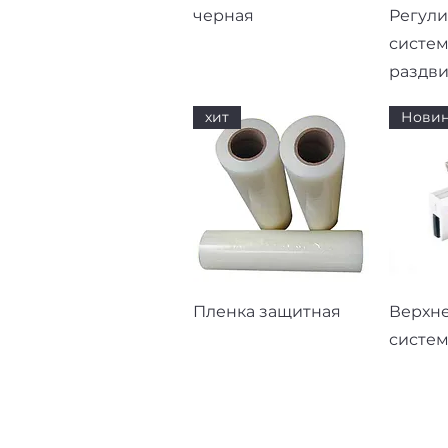
черная
Регул
систем
раздв
хит
Новин
Быстрый просмотр
Быст
Пленка защитная
Верхн
систем