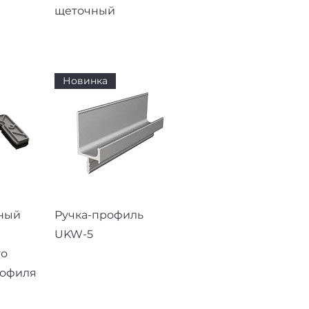
щеточный
Новинка
смотр
Быстрый просмотр
ный
Ручка-профиль
UKW-5
го
рофиля