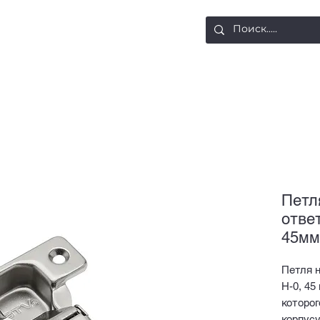
ости
Доставка и оплата
Контакты
Петл
отве
45мм
Петля 
H-0, 45
которог
корпусу