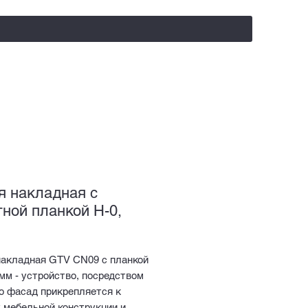
salealufas@gmail.com
+375 (29) 558 88 20
я накладная с
тной планкой H-0,
накладная GTV CN09 с планкой
 мм - устройство, посредством
о фасад прикрепляется к
 мебельной конструкции и