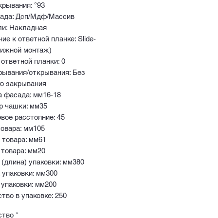
крывания: °93
сада: Дсп/Мдф/Массив
ли: Накладная
ие к ответной планке: Slide-
вижной монтаж)
ответной планки: 0
рывания/открывания: Без
го закрывания
а фасада: мм16-18
р чашки: мм35
вое расстояние: 45
овара: мм105
 товара: мм61
 товара: мм20
 (длина) упаковки: мм380
 упаковки: мм300
 упаковки: мм200
тво в упаковке: 250
ство
*