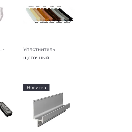
смотр
Быстрый просмотр
 -
Уплотнитель
щеточный
Новинка