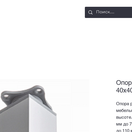
ости
Доставка и оплата
Контакты
Опор
40x4
Опора р
мебельн
высоте.
мм до 7
до 110 