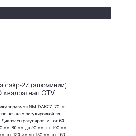
salealufas@gmail.com
+375 (29) 558 88 20
а dakp-27 (алюминий),
0 квадратная GTV
егулируемая NM-DАК27, 70 кг -
ая ножка с регулировкой по
 Диапазон регулировки - от 60
0 мм; 80 мм до 90 мм; от 100 мм
мм; от 120 мм до 130 мм; от 150