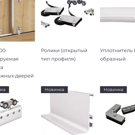
рый просмотр
Быстрый просмотр
Быстрый про
00
Ролики (открытый
Уплотнитель L
ируемая
тип профиля)
образный
а
ижных дверей
ка
Новинка
Новинка