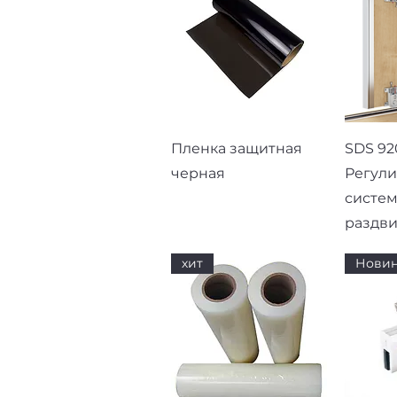
Быстрый просмотр
Быст
Пленка защитная
SDS 92
черная
Регул
систем
раздв
хит
Новин