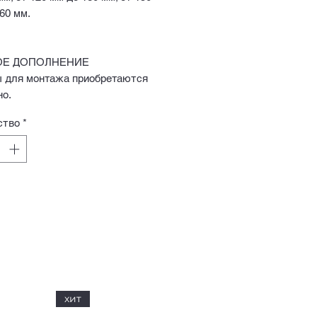
60 мм.
Е ДОПОЛНЕНИЕ
 для монтажа приобретаются
но.
ство
*
хит