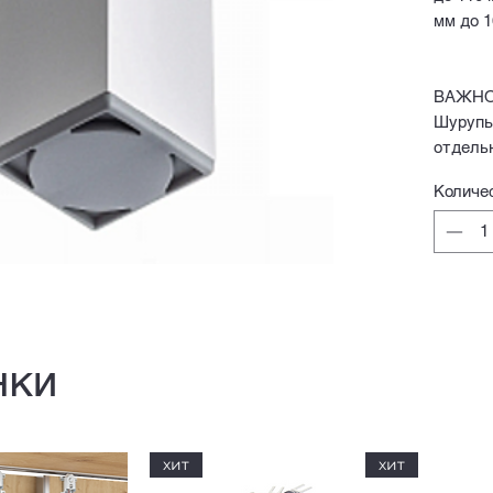
мм до 1
ВАЖНО
Шурупы
отдель
Количе
нки
хит
хит