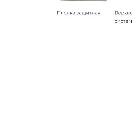
Быстрый просмотр
Быст
Пленка защитная
Верхн
систем