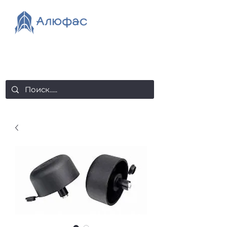
salealufas@gmail.com
+375 (29) 558 88 20