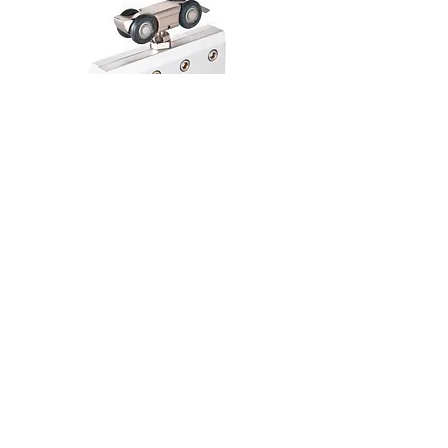
Верхнеопорная система
FlyGlass
Новинка