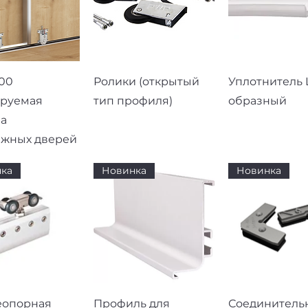
рый просмотр
Быстрый просмотр
Быстрый про
00
Ролики (открытый
Уплотнитель L
ируемая
тип профиля)
образный
а
ижных дверей
ка
Новинка
Новинка
рый просмотр
Быстрый просмотр
Быстрый про
еопорная
Профиль для
Соединитель