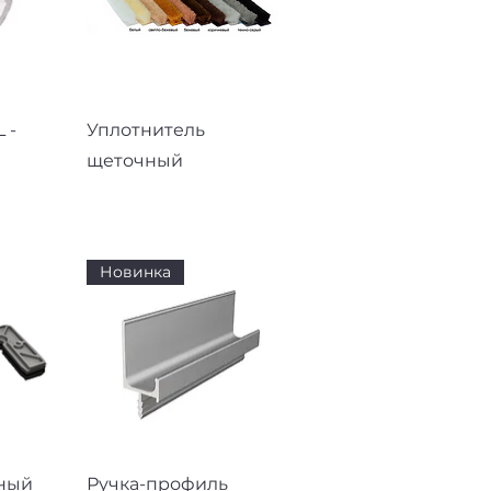
смотр
Быстрый просмотр
 -
Уплотнитель
щеточный
Новинка
смотр
Быстрый просмотр
ный
Ручка-профиль