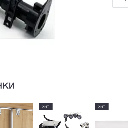
нки
хит
хит