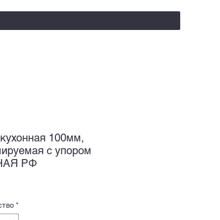
salealufas@gmail.com
+375 (29) 558 88 20
 кухонная 100мм,
лируемая с упором
НАЯ РФ
ство
*