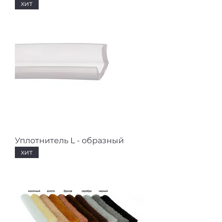
хит
Уплотнитель L - образный
хит