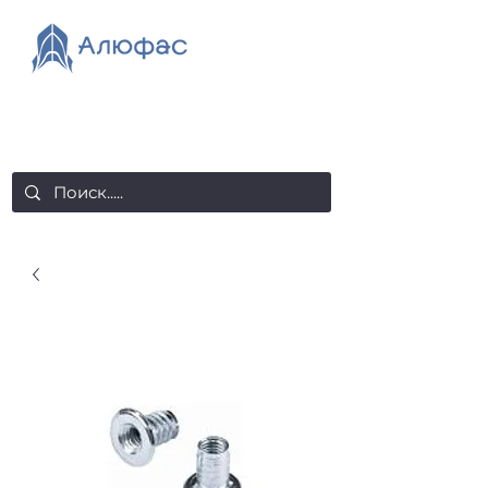
salealufas@gmail.com
+375 (29) 558 88 20