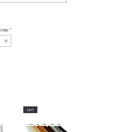
ство
*
хит