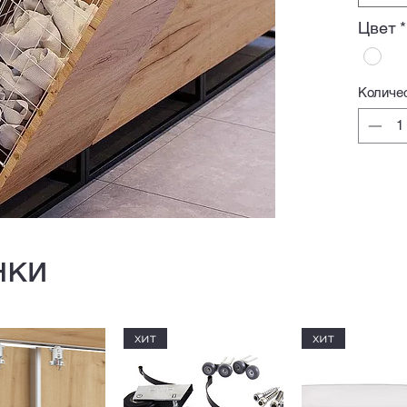
Цвет
*
Количе
нки
хит
хит