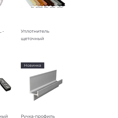
смотр
Быстрый просмотр
 -
Уплотнитель
щеточный
Новинка
смотр
Быстрый просмотр
ный
Ручка-профиль