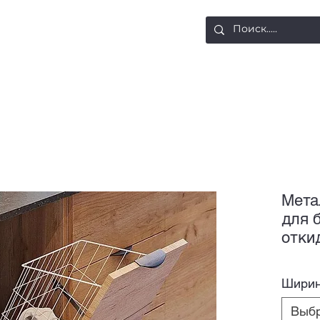
ости
Доставка и оплата
Контакты
Мета
для 
отки
Ширин
Выб