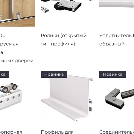
рый просмотр
Быстрый просмотр
Быстрый про
00
Ролики (открытый
Уплотнитель L
ируемая
тип профиля)
образный
а
ижных дверей
ка
Новинка
Новинка
рый просмотр
Быстрый просмотр
Быстрый про
еопорная
Профиль для
Соединитель