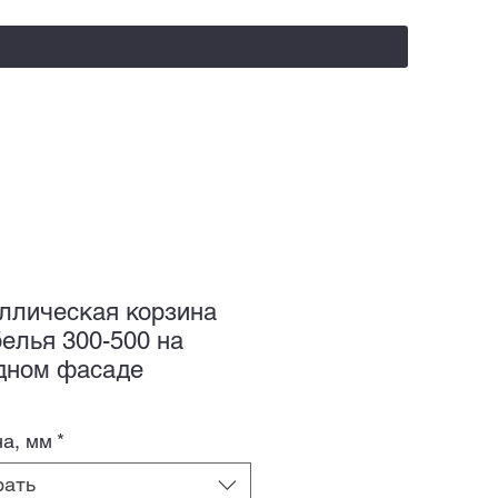
salealufas@gmail.com
+375 (29) 558 88 20
ллическая корзина
белья 300-500 на
дном фасаде
а, мм
*
рать