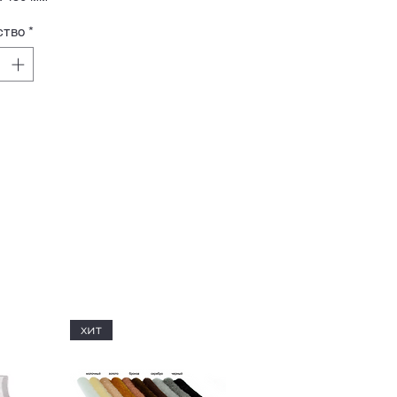
ство
*
хит