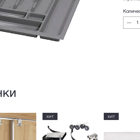
Количе
нки
хит
хит