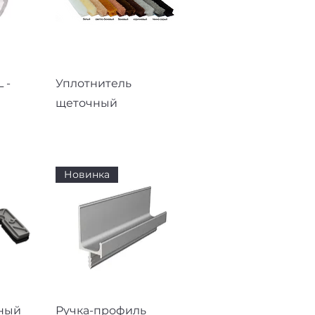
смотр
Быстрый просмотр
 -
Уплотнитель
щеточный
Новинка
смотр
Быстрый просмотр
ный
Ручка-профиль