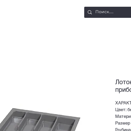
ости
Доставка и оплата
Контакты
Лото
приб
ХАРАК
Цвет: б
Матери
Размер 
Глубина