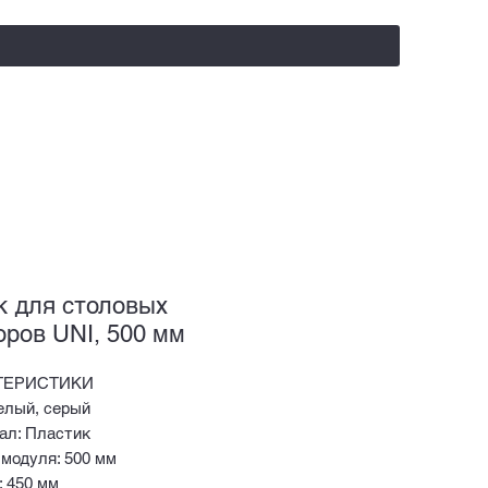
salealufas@gmail.com
+375 (29) 558 88 20
к для столовых
оров UNI, 500 мм
ТЕРИСТИКИ
елый, серый
ал: Пластик
модуля: 500 мм
: 450 мм