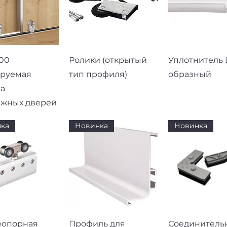
рый просмотр
Быстрый просмотр
Быстрый про
00
Ролики (открытый
Уплотнитель L
ируемая
тип профиля)
образный
а
ижных дверей
ка
Новинка
Новинка
рый просмотр
Быстрый просмотр
Быстрый про
еопорная
Профиль для
Соединитель