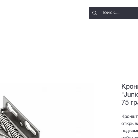
ости
Доставка и оплата
Контакты
Крон
"Juni
75 г
Кронште
открыва
подъем
работа