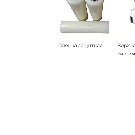
Быстрый просмотр
Быст
Пленка защитная
Верхн
систем