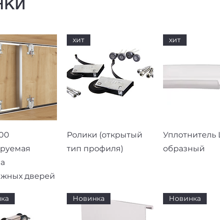
нки
хит
хит
рый просмотр
Быстрый просмотр
Быстрый про
00
Ролики (открытый
Уплотнитель L
ируемая
тип профиля)
образный
а
ижных дверей
ка
Новинка
Новинка