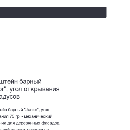
salealufas@gmail.com
+375 (29) 558 88 20
штейн барный
or", угол открывания
радусов
йн барный "Junior", угол
ния 75 гр. - механический
ник для деревянных фасадов,
ющий за счет пружины и