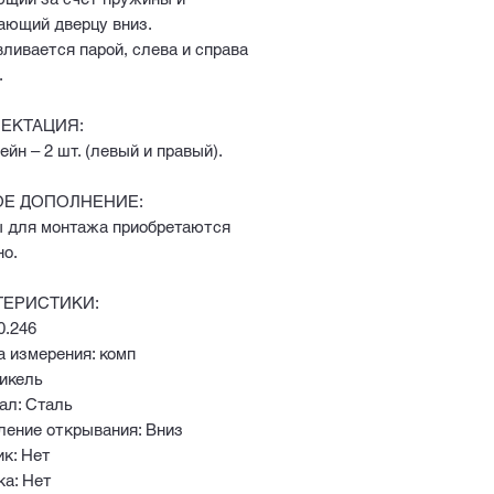
ающий дверцу вниз.
ливается парой, слева и справа
.
ЕКТАЦИЯ:
йн – 2 шт. (левый и правый).
Е ДОПОЛНЕНИЕ:
 для монтажа приобретаются
но.
ТЕРИСТИКИ:
0.246
 измерения: комп
Никель
ал: Сталь
ление открывания: Вниз
к: Нет
ка: Нет