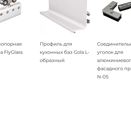
рый просмотр
Быстрый просмотр
Быстрый про
еопорная
Профиль для
Соединитель
а FlyGlass
кухонных баз Gola L-
уголок для
образный
алюминиево
фасадного п
N-05
ЧТПУП "Алюфас"
salealufas@gmail.com
+375 (29) 558 88 20