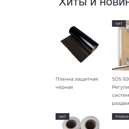
Хиты и нови
хит
Быстрый просмотр
Быст
Пленка защитная
SDS 92
черная
Регул
систем
раздв
хит
Новин