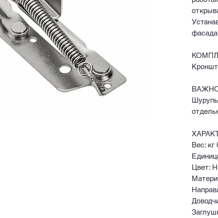
открыв
Устанав
фасада
КОМПЛ
Кронште
ВАЖНО
Шурупы
отдель
ХАРАК
Вес: кг 
Единица
Цвет: 
Матери
Направ
Доводчи
Заглуш