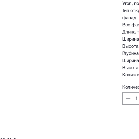
Угол, п
Тип от
фасад
Вес фас
Длина т
Ширина
Высота
Глубина
Ширина
Высота
Количес
Количе