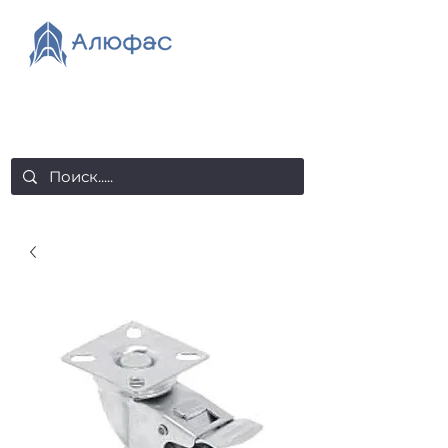
salealufas@gmail.com
+375 (29) 558 88 20