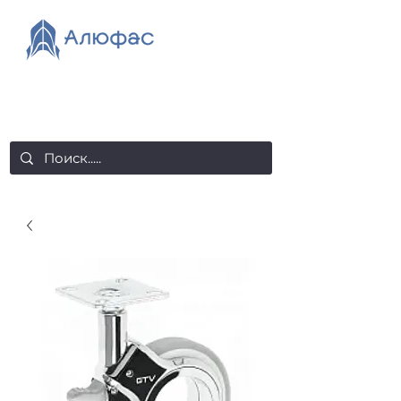
salealufas@gmail.com
+375 (29) 558 88 20