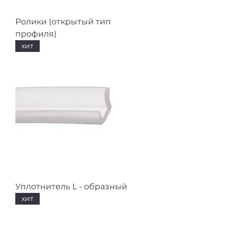
Ролики (открытый тип
профиля)
хит
Уплотнитель L - образный
хит