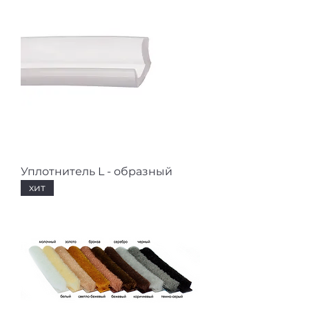
Уплотнитель L - образный
хит