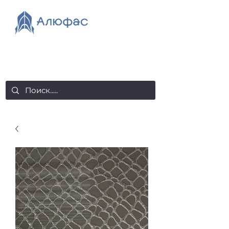
salealufas@gmail.com
+375 (29) 558 88 20