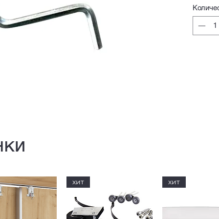
Количе
нки
хит
хит