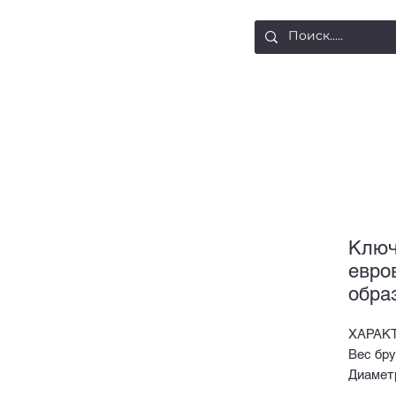
ости
Доставка и оплата
Контакты
Ключ
евро
обра
ХАРАК
Вес бру
Диаметр