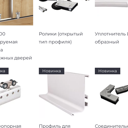
рый просмотр
Быстрый просмотр
Быстрый про
00
Ролики (открытый
Уплотнитель L
ируемая
тип профиля)
образный
а
ижных дверей
ка
Новинка
Новинка
рый просмотр
Быстрый просмотр
Быстрый про
еопорная
Профиль для
Соединитель