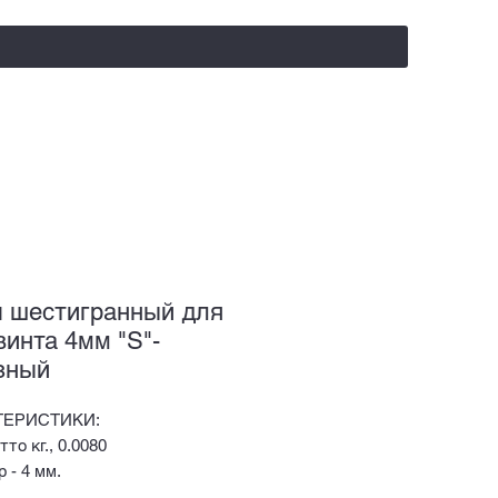
salealufas@gmail.com
+375 (29) 558 88 20
 шестигранный для
винта 4мм "S"-
зный
ТЕРИСТИКИ:
тто кг., 0.0080
 - 4 мм.