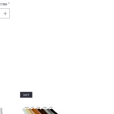
ство
*
хит