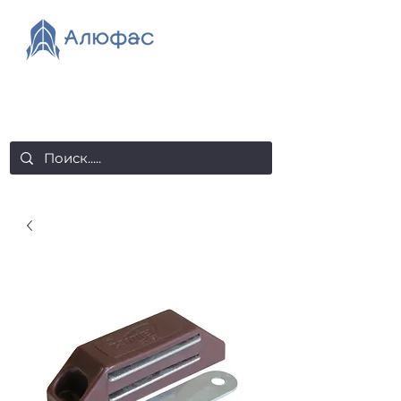
salealufas@gmail.com
+375 (29) 558 88 20