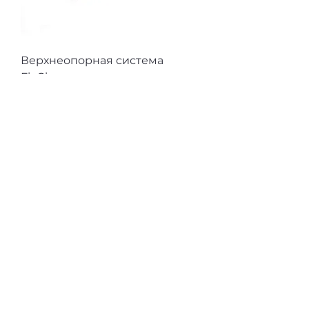
Верхнеопорная система
FlyGlass
Новинка
Профиль для кухонных баз
Gola L-образный