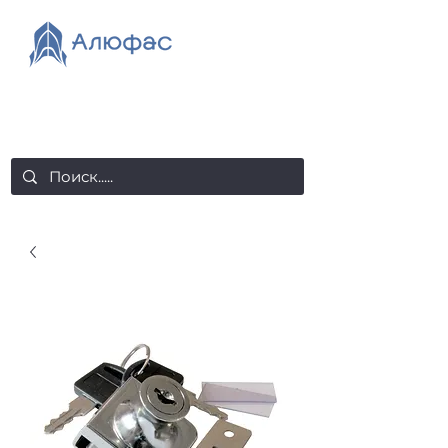
salealufas@gmail.com
+375 (29) 558 88 20