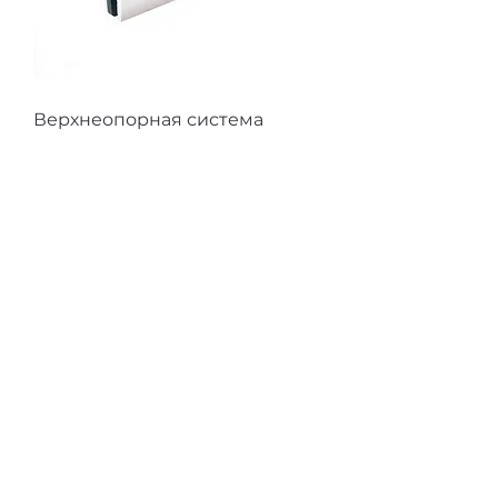
Верхнеопорная система
FlyGlass
Новинка
Профиль для кухонных баз