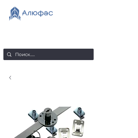
salealufas@gmail.com
+375 (29) 558 88 20