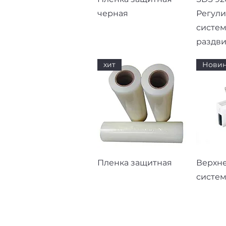
черная
Регул
систем
раздв
хит
Новин
Быстрый просмотр
Быст
Пленка защитная
Верхн
систем