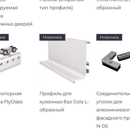
ируемая
тип профиля)
образный
а
ижных дверей
ка
Новинка
Новинка
рый просмотр
Быстрый просмотр
Быстрый про
еопорная
Профиль для
Соединитель
а FlyGlass
кухонных баз Gola L-
уголок для
образный
алюминиево
фасадного п
N-05