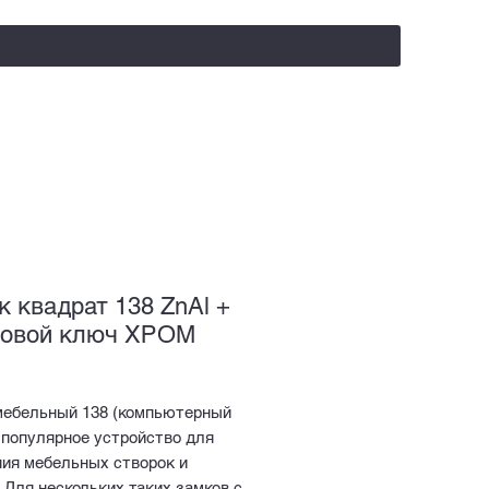
salealufas@gmail.com
+375 (29) 558 88 20
к квадрат 138 ZnAl +
овой ключ ХРОМ
мебельный 138 (компьютерный
 популярное устройство для
ния мебельных створок и
 Для нескольких таких замков с