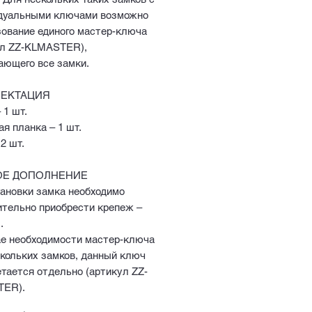
дуальными ключами возможно
зование единого мастер-ключа
ул ZZ-KLMASTER),
ающего все замки.
ЕКТАЦИЯ
 1 шт.
я планка – 1 шт.
2 шт.
Е ДОПОЛНЕНИЕ
тановки замка необходимо
ительно приобрести крепеж –
.
ае необходимости мастер-ключа
скольких замков, данный ключ
тается отдельно (артикул ZZ-
ER).