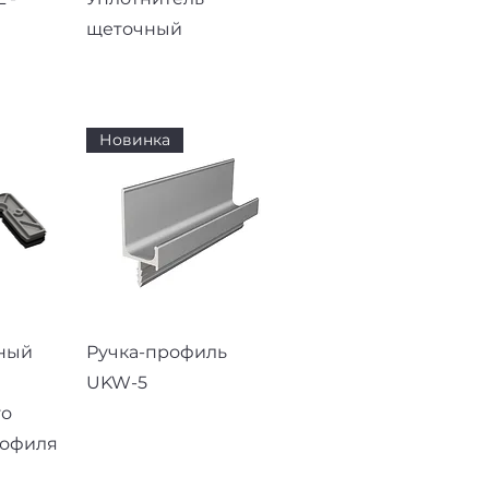
щеточный
Новинка
смотр
Быстрый просмотр
ный
Ручка-профиль
UKW-5
го
рофиля