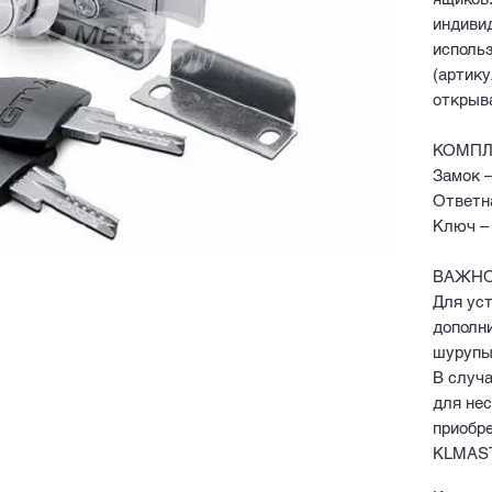
индиви
исполь
(артик
открыв
КОМПЛ
Замок –
Ответна
Ключ – 
ВАЖНО
Для ус
дополн
шурупы
В случ
для не
приобре
KLMAST