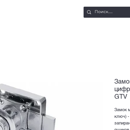
ости
Доставка и оплата
Контакты
Замо
цифр
GTV
Замок 
ключ) -
запира
ящиков.