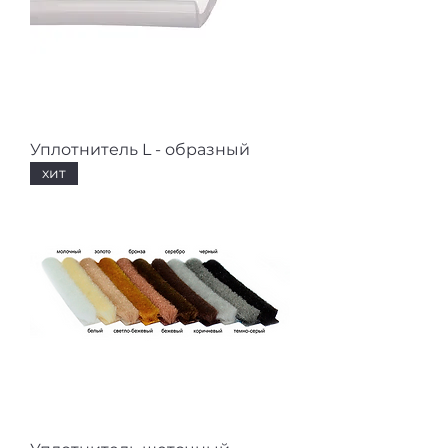
Уплотнитель L - образный
хит