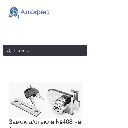
salealufas@gmail.com
+375 (29) 558 88 20
Замок д/стекла №408 на