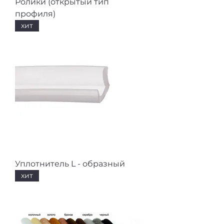
Ролики (открытый тип
профиля)
хит
Уплотнитель L - образный
хит