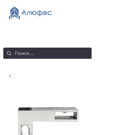
salealufas@gmail.com
+375 (29) 558 88 20