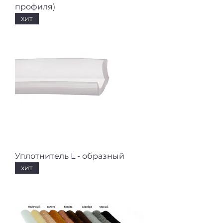
профиля)
хит
Уплотнитель L - образный
хит