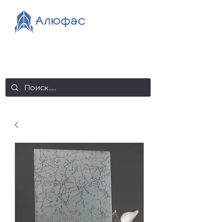
salealufas@gmail.com
+375 (29) 558 88 20