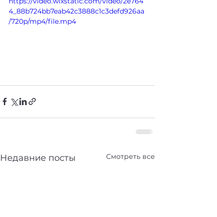
https://video.wixstatic.com/video/2e764
4_88b724bb7eab42c3888c1c3defd926aa
/720p/mp4/file.mp4
Смотреть все
Недавние посты