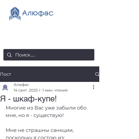
salealufas@gmail.com
+375 (29) 558 88 20
Пост
Алюфас
14 сент. 2025 г.
1 мин. чтения
Я - шкаф-купе!
Многие из Вас уже забыли обо 
мне, но я - существую!
Мне не страшны санкции, 
поскольку я состою из: