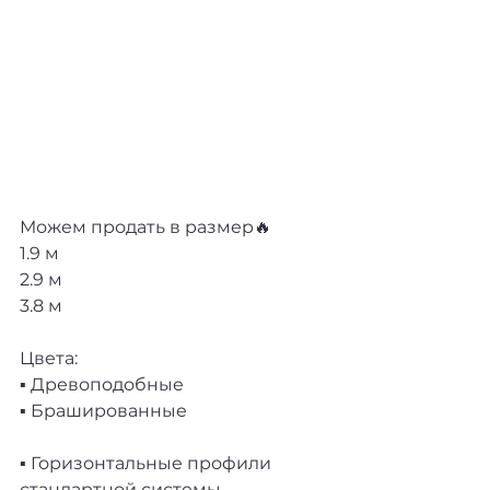
Можем продать в размер🔥
1.9 м
2.9 м
3.8 м
Цвета:
▪️ Древоподобные
▪️ Брашированные
▪️ Горизонтальные профили 
стандартной системы