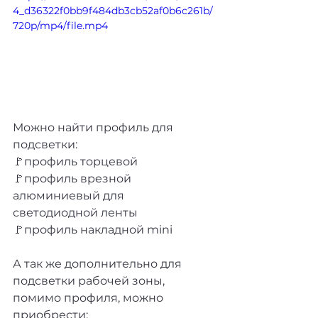
4_d36322f0bb9f484db3cb52af0b6c261b/
720p/mp4/file.mp4
Можно найти профиль для 
подсветки:
🚩профиль торцевой 
🚩профиль врезной 
алюминиевый для 
светодиодной ленты
🚩профиль накладной mini
А так же дополнительно для 
подсветки рабочей зоны, 
помимо профиля, можно 
приобрести: