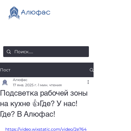
salealufas@gmail.com
+375 (29) 558 88 20
Пост
Алюфас
17 янв. 2025 г.
1 мин. чтения
Подсветка рабочей зоны
на кухне 👍Где? У нас!
Где? В Алюфас!
https://video.wixstatic.com/video/2e764