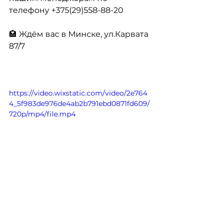
телефону +375(29)558-88-20
🏩 Ждём вас в Минске, ул.Карвата 
87/7
https://video.wixstatic.com/video/2e764
4_5f983de976de4ab2b791ebd0871fd609/
720p/mp4/file.mp4