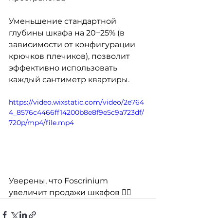
Уменьшение стандартной 
глубины шкафа на 20−25% (в 
зависимости от конфигурации 
крючков плечиков), позволит 
эффективно использовать 
каждый сантиметр квартиры.
https://video.wixstatic.com/video/2e764
4_8576c4466ff14200b8e8f9e5c9a723df/
720p/mp4/file.mp4
Уверены, что Foscrinium 
увеличит продажи шкафов 👍🏻