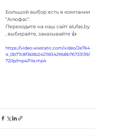
Большой выбор есть в компании 
"Алюфас". 
Переходите на наш сайт alufas.by 
, выбирайте, заказывайте 👍
https://video.wixstatic.com/video/2e764
4_0b77c8f368b2421183429b8b76733139/
720p/mp4/file.mp4