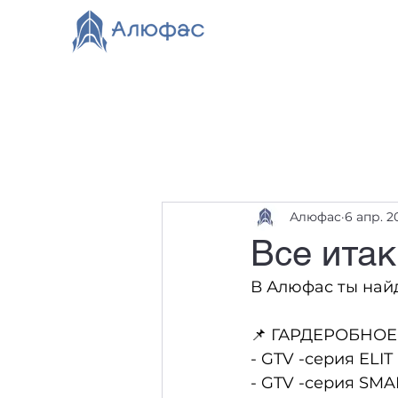
Главная
Каталог
О компании
Видео
Нов
Алюфас
6 апр. 2
Все итак
В Алюфас ты най
📌 ГАРДЕРОБНО
- GTV -серия ELIT
- GTV -серия SMA