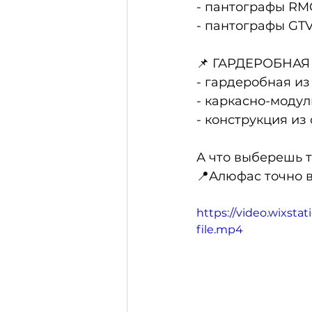
- пантографы RM
- пантографы GT
📌 ГАРДЕРОБНАЯ
- гардеробная из
- каркасно-модул
- конструкция из
А что выберешь 
📍Алюфас точно 
https://video.wixs
file.mp4