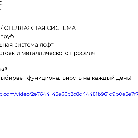
C
V
 / СТЕЛЛАЖНАЯ СИСТЕМА
 труб
ьная система лофт
 стоек и металлического профиля
ты❓
выбирает функциональность на каждый день!
tatic.com/video/2e7644_45e60c2c8d44481b961d9b0e5e7